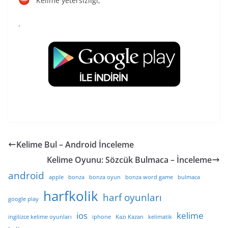
Kelime yetersizliği,
.
Kelime Bul – Android İnceleme
Kelime Oyunu: Sözcük Bulmaca – İnceleme
android
apple
bonza
bonza oyun
bonza word game
bulmaca
harfkolik
harf oyunları
google play
ios
kelime
ingilizce kelime oyunları
iphone
Kazı Kazan
kelimatik