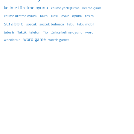
kelime türetme oyunu
kelime yerleştirme
kelime çizim
kelime üretme oyunu
Kural
Nasıl
oyun
oyunu
resim
scrabble
sözcük
sözcük bulmaca
Tabu
tabu mobil
tabu tr
Taktik
telefon
Tip
türkçe kelime oyunu
word
word game
wordbrain
words games