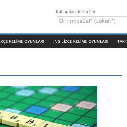
KÇE KELIME OYUNLARI
İNGILIZCE KELIME OYUNLARI
TAKT