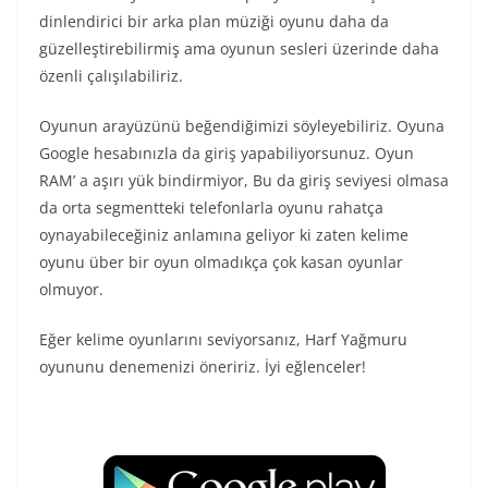
dinlendirici bir arka plan müziği oyunu daha da
güzelleştirebilirmiş ama oyunun sesleri üzerinde daha
özenli çalışılabiliriz.
Oyunun arayüzünü beğendiğimizi söyleyebiliriz. Oyuna
Google hesabınızla da giriş yapabiliyorsunuz. Oyun
RAM’ a aşırı yük bindirmiyor, Bu da giriş seviyesi olmasa
da orta segmentteki telefonlarla oyunu rahatça
oynayabileceğiniz anlamına geliyor ki zaten kelime
oyunu über bir oyun olmadıkça çok kasan oyunlar
olmuyor.
Eğer kelime oyunlarını seviyorsanız, Harf Yağmuru
oyununu denemenizi öneririz. İyi eğlenceler!