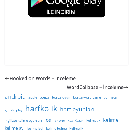
Hooked on Words – İnceleme
WordCollapse – İnceleme
android
apple
bonza
bonza oyun
bonza word game
bulmaca
harfkolik
harf oyunları
google play
ios
kelime
ingilizce kelime oyunları
iphone
Kazı Kazan
kelimatik
kelime avı
kelime bul
kelime bulma
kelimelik