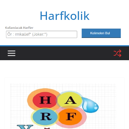
Skip
Harfkolik
to
content